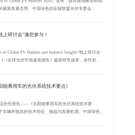
of Global PV Markets 2026》发布，该简报清晰简明地
的最新发展态势。中国绿色供应链联盟光伏专委会
线上研讨会”邀您参与！
Global PV Markets and Industry Insights”线上研讨会
sk 1《全球光伏市场速览报告》最新研究成果，依托初步
为全产业链各方从业者提供高价值的前沿资讯。
发布《太阳能乘用车的光伏系统技术要点》
 发布最新综合性报告——《太阳能乘用车的光伏系统技术要
于车辆所独具的技术特征、挑战与发展机遇。中国绿色供
家分享该报告：