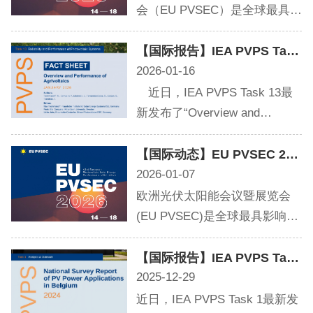
2026年9月14日至18日，第43届
会（EU PVSEC）是全球最具影
EU PVSEC将在荷兰鹿特丹举
响力的光伏行业盛会之一，自
行。EU PVSEC会议论文摘要征
1977年创办以来，已成为学术
【国际报告】IEA PVPS Task 13 发布《农光互补系统概览与性能》简报
集工作将于2026年2月2日截
界与产业界交流光伏技术、政
2026-01-16
止，请有意向投稿的各会员单
策及市场趋势的核心平台。
近日，IEA PVPS Task 13最
位尽快提交征文。
2026年9月14日至18日，第43届
新发布了“Overview and
EU PVSEC将在荷兰鹿特丹举
Performance of Agrivoltaics(
行。EU PVSEC会议论文摘要征
Fact Sheet)”概要文件。该简报
【国际动态】EU PVSEC 2026 论文征集通知
集工作将于2026年2月2日截
涵盖了农光互补系统在技术、
2026-01-07
止，请有意向投稿的各会员单
运行和环境背景等方面的关键
欧洲光伏太阳能会议暨展览会
位尽快提交征文
内容，并对Task 13近期发布的
(EU PVSEC)是全球最具影响力
农光互补系统报告进行了全面
的光伏行业盛会之一，自1977
总结。中国绿色供应链联盟光
年创办以来，已成为学术界与
【国际报告】IEA PVPS Task 1 发布《2024比利时光伏国家市场报告》
伏专委会(ECOPV)第一时间与
产业界交流光伏技术、政策及
2025-12-29
大家分享该报告：
市场趋势的核心平台。2026年9
近日，IEA PVPS Task 1最新发