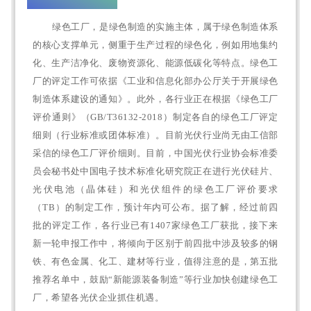
绿色工厂，是绿色制造的实施主体，属于绿色制造体系
的核心支撑单元，侧重于生产过程的绿色化，例如用地集约
化、生产洁净化、废物资源化、能源低碳化等特点。绿色工
厂的评定工作可依据《工业和信息化部办公厅关于开展绿色
制造体系建设的通知》
。
此外，各行业正在根据《绿色工厂
评价通则》（GB/T36132-2018）制定各自的绿色工厂评定
细则（行业标准或团体标准）。
目前光伏行业尚无由工信部
采信的绿色工厂评价细则。
目前，中国光伏行业协会标准委
员会秘书处中国电子技术标准化研究院正在进行光伏硅片、
光伏电池（晶体硅）和光伏组件的绿色工厂评价要求
（TB）的制定工作，预计年内可公布。
据了解，经过前四
批的评定工作，各行业已有1407家绿色工厂获批，接下来
新一轮申报工作中，将倾向于区别于前四批中涉及较多的钢
铁、有色金属、化工、建材等行业，值得注意的是，第五批
推荐名单中，鼓励“新能源装备制造”等行业加快创建绿色工
厂，希望各光伏企业抓住机遇。