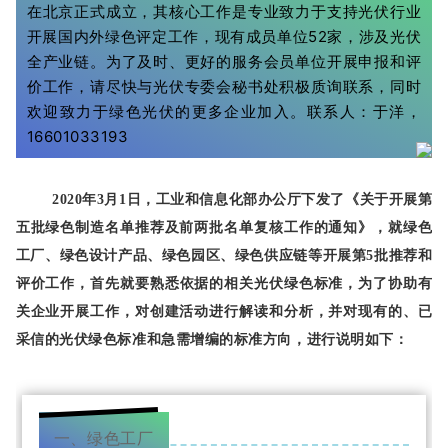
在北京正式成立，其核心工作是专业致力于支持光伏行业
开展国内外绿色评定工作，现有成员单位52家，涉及光伏
全产业链。为了及时、更好的服务会员单位开展申报和评
价工作，请尽快与光伏专委会秘书处积极质询联系，同时
欢迎致力于绿色光伏的更多企业加入。联系人：于洋，
16601033193
2020
年3月1日，工业和信息化部办公厅下发了《关于开展第
五批绿色制造名单推荐及前两批名单复核工作的通知》，就绿色
工厂、绿色设计产品、绿色园区、绿色供应链等开展第5批推荐
和
评价
工作，
首先就要熟悉依据的
相关
光伏
绿色
标准
，为了协助有
关企业开展工作，对
创建活动进行解读和分析，并对
现有的、
已
采信的光伏绿色标准和急需增编的标准方向，
进行说明
如下：
一、绿色工厂