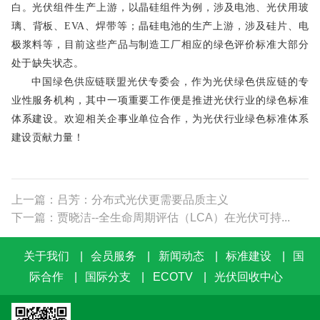
白。光伏组件生产上游，以晶硅组件为例，涉及电池、光伏用玻
璃、背板、EVA、焊带等；晶硅电池的生产上游，涉及硅片、电
极浆料等，目前这些产品与制造工厂相应的绿色评价标准大部分
处于缺失状态。
中国绿色供应链联盟光伏专委会，作为光伏
绿色
供应链
的
专
业性
服务机构，其中一项重要工作便是推进光伏行业的绿色标准
体系建设。欢迎相关企事业单位合作，为光伏行业绿色标准体系
建设贡献力量！
上一篇：吕芳：分布式光伏更需要品质主义
下一篇：贾晓洁--全生命周期评估（LCA）在光伏可持...
关于我们
|
会员服务
|
新闻动态
|
标准建设
|
国
际合作
|
国际分支
|
ECOTV
|
光伏回收中心