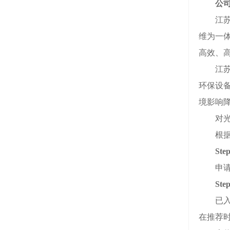
公
江苏赫
维为一
高效、
江苏赫
环保设
境影响
对光伏
根据《
St
申请入
St
已入会
在推荐