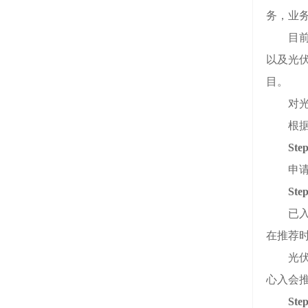
务，业
目前公
以及光
目。
对光伏
根据《
St
申请入
St
已入会
在推荐
光伏回
心入会
St