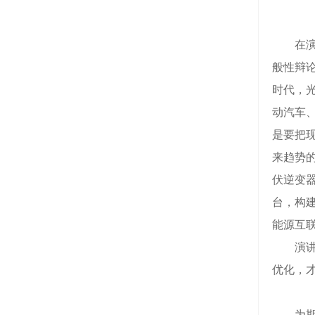
在演讲
般性辩论
时代，
动汽车、
是要把
来趋势
伏逆变
台，构
能源互
演讲中
优化，
为期一