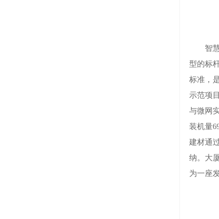
智慧能
型的标杆
标准，是
示范项
与微网
装机量6
建材通
纳。大
为一座