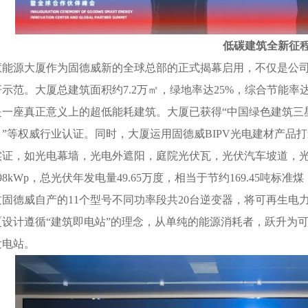
低碳建筑全新征
源大厦作为固德威新的全球总部的正式揭幕启用，不仅是公司
示范。大厦总建筑面积约7.2万㎡，绿地率达25%，综合节能率达52
一座真正意义上的超低能耗建筑。大厦已获得“中国绿色建筑三星
目”等权威行业认证。同时，大厦运用固德威BIPV光电建材产品
实证，如光电幕墙，光电外遮阳，庭院光伏瓦，光伏汽车坡道，光
98kWp，总光伏年发电量49.65万度，相当于节约169.45吨标
过固德威自产的11个型号不同功率段共20台逆变器，将可再生
厦设计遵循“建筑即电站”的理念，从单纯的能源消耗者，跃升为
发电站。