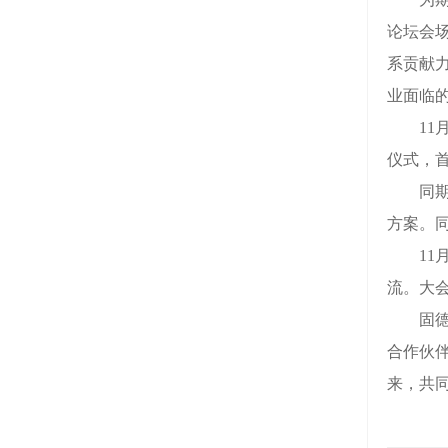
论坛会
系贡献
业面临
11月
仪式，
同期，
方案。
11月
流。大
固德威
合作伙
来，共