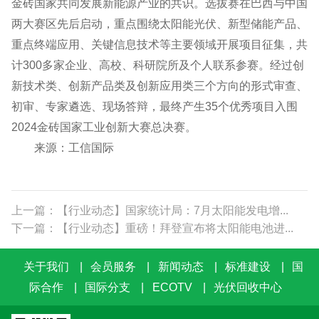
金砖国家共同发展新能源产业的共识。选拔赛在巴西与中国
两大赛区先后启动，重点围绕太阳能光伏、新型储能产品、
重点终端应用、关键信息技术等主要领域开展项目征集，共
计300多家企业、高校、科研院所及个人联系参赛。经过创
新技术类、创新产品类及创新应用类三个方向的形式审查、
初审、专家遴选、现场答辩，最终产生35个优秀项目入围
2024金砖国家工业创新大赛总决赛。
来源：工信国际
上一篇：【行业动态】国家统计局：7月太阳能发电增...
下一篇：【行业动态】重磅！拜登宣布将太阳能电池进...
关于我们
|
会员服务
|
新闻动态
|
标准建设
|
国
际合作
|
国际分支
|
ECOTV
|
光伏回收中心