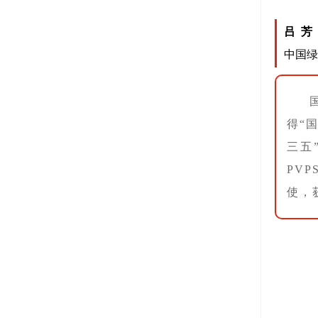
吕 芳
中国绿
得“
三五
PVP
使，获