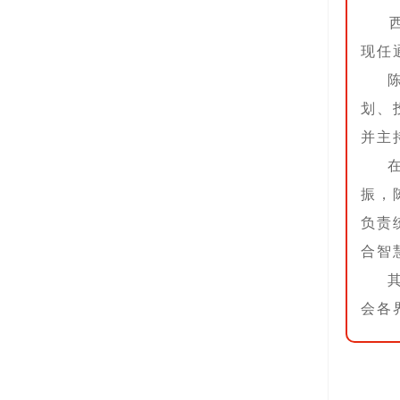
现任
划、
并主
振，
负责
合智
会各