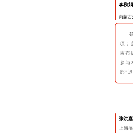
李秋娟
内蒙古
项；
吉布
参与
部“
张洪嘉
上海晶